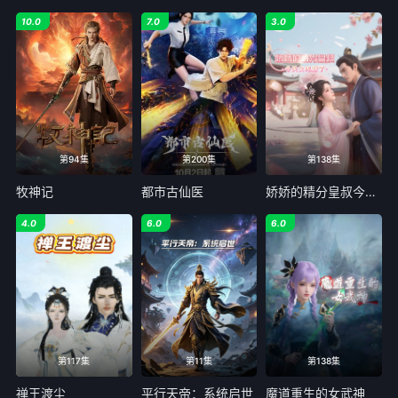
10.0
7.0
3.0
第94集
第200集
第138集
牧神记
都市古仙医
娇娇的精分皇叔今天又吃醋了
4.0
6.0
6.0
第117集
第11集
第138集
禅王渡尘
平行天帝：系统启世
魔道重生的女武神