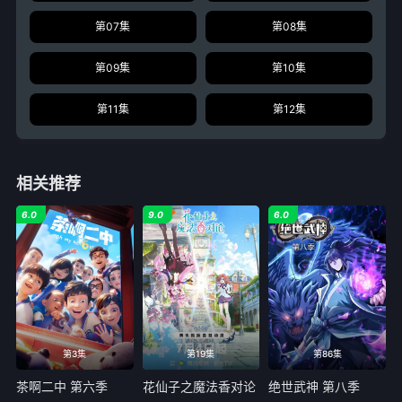
第07集
第08集
第09集
第10集
第11集
第12集
相关推荐
6.0
9.0
6.0
第3集
第19集
第86集
茶啊二中 第六季
花仙子之魔法香对论
绝世武神 第八季