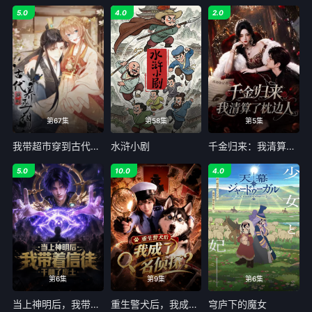
5.0
4.0
2.0
第67集
第58集
第5集
我带超市穿到古代养丞相
水浒小剧
千金归来：我清算了枕边人
5.0
10.0
4.0
第6集
第9集
第6集
当上神明后，我带着信徒干翻了废土
重生警犬后，我成了名侦探？
穹庐下的魔女