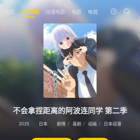
首页
TV动画
动漫电影
电影
电视剧
短剧
追剧
我的观影记录
暂无观看影片的记录
不会拿捏距离的阿波连同学 第二季
2025
日本
剧情
喜剧
动画
日本动漫
/
/
/