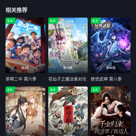
相关推荐
6.0
9.0
6.0
第3集
第19集
第86集
茶啊二中 第六季
花仙子之魔法香对论
绝世武神 第八季
5.0
4.0
2.0