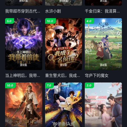
第67集
第58集
第5集
我带超市穿到古代养丞相
水浒小剧
千金归来：我清算了枕边人
5.0
10.0
4.0
第6集
第9集
第6集
当上神明后，我带着信徒干翻了废土
重生警犬后，我成了名侦探？
穹庐下的魔女
10.0
7.0
3.0