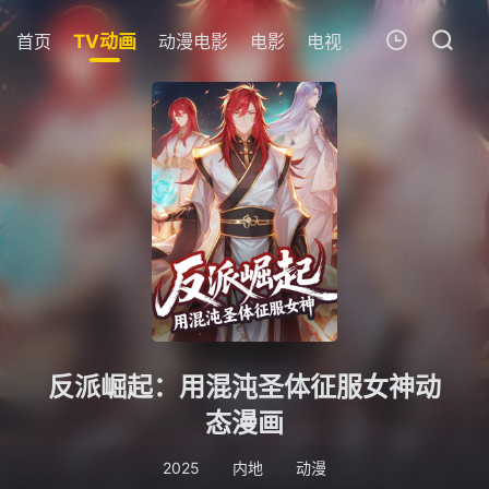
首页
TV动画
动漫电影
电影
电视剧
短剧
追剧
我的观影记录
暂无观看影片的记录
反派崛起：用混沌圣体征服女神动
态漫画
2025
内地
动漫