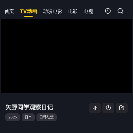
首页
TV动画
动漫电影
电影
电视剧
短剧
追剧
我的观影记录
矢野同学观察日记
第06集
清空
矢野同学观察日记
2025
日本
日韩动漫