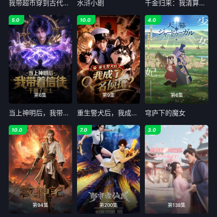
我带超市穿到古代养丞相
水浒小剧
千金归来：我清算了枕边人
5.0
10.0
4.0
第6集
第9集
第6集
当上神明后，我带着信徒干翻了废土
重生警犬后，我成了名侦探？
穹庐下的魔女
10.0
7.0
3.0
第94集
第200集
第138集