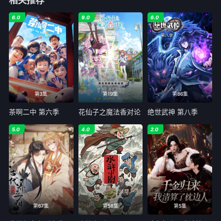
相关推荐
6.0
9.0
6.0
第3集
第19集
第86集
茶啊二中 第六季
花仙子之魔法香对论
绝世武神 第八季
5.0
4.0
2.0
第67集
第58集
第5集